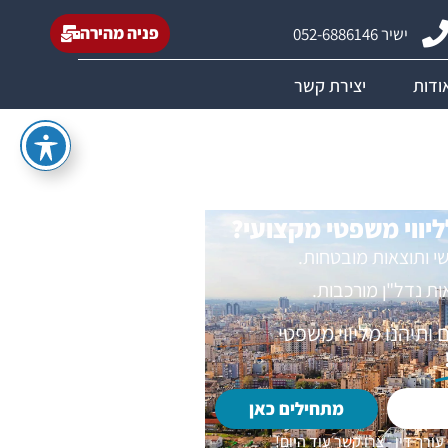
פניה מהירה
ישיר 052-6886146
ודות
יצירת קשר
ליווי משפטי מקצועי?
שי ותוצאות מובטחות.
 נדל"ן מורכבות.
ותיהנו מליווי משפטי
מתחילים כאן
עורך דין - צרו קשר עוד היום!