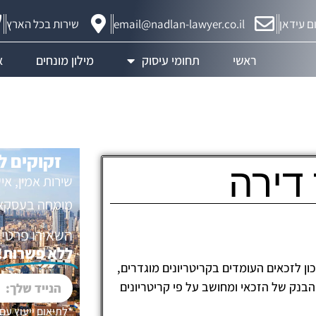
ם עידאן
email@nadlan-lawyer.co.il
שירות בכל הארץ
ראשי
תחומי עיסוק
מילון מונחים
א
זקוקים ל
דירה
שירות אמין, אי
מומחה בעסקאות
השאירו פרטים 
ללא פשרות!
כון לזכאים העומדים בקריטריונים מוגדרים,
בנק של הזכאי ומחושב על פי קריטריונים
*לתיאום ייעוץ עם 