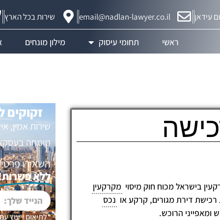
ם עידאן
email@nadlan-lawyer.co.il
שירות בכל הארץ
ראשי
תחומי עיסוק
מילון מונחים
א
זקוקים ל
כישה
שירות אמין, אי
מומחה בעסקאות
השאירו פרטים 
ללא פשרות!
קעין בישראל מכוח חוק מיסוי
מקרקעין
נכס
ומאפייני הרוכש.
*לתיאום ייעוץ עם 