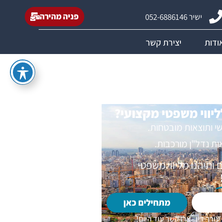
פניה מהירה
ישיר 052-6886146
ודות
יצירת קשר
ליווי משפטי מקצועי?
שי ותוצאות מובטחות.
 נדל"ן מורכבות.
ותיהנו מליווי משפטי
מתחילים כאן
עורך דין - צרו קשר עוד היום!